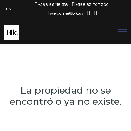
+598 96 118 318
+598 93 707 300
EN
welcome@blk.uy
La propiedad no se
encontró o ya no existe.