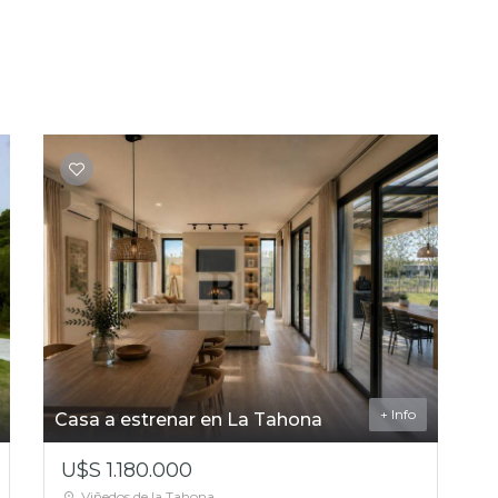
+ Info
Casa a estrenar en La Tahona
U$S 1.180.000
Viñedos de la Tahona