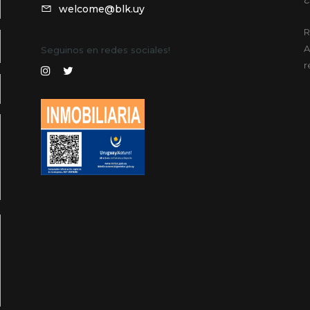
welcome@blk.uy
R
A
Seguinos en redes sociales!
r