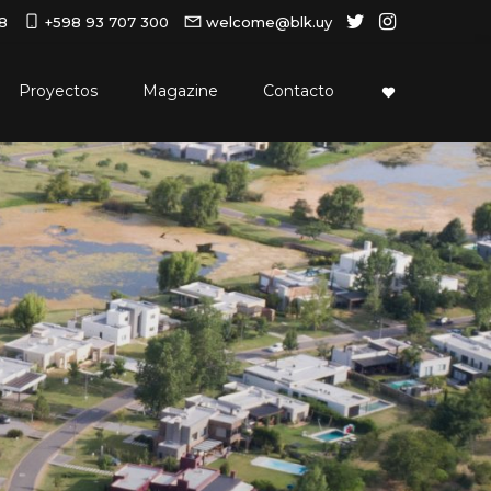
18
+598 93 707 300
welcome@blk.uy
Proyectos
Magazine
Contacto