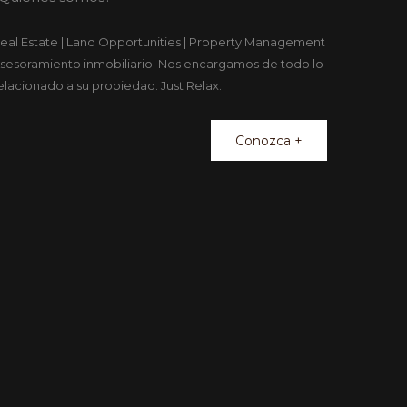
eal Estate | Land Opportunities | Property Management
sesoramiento inmobiliario. Nos encargamos de todo lo
elacionado a su propiedad. Just Relax.
Conozca +