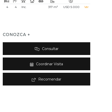
4
4
Inc.
317 m²
USD 5.000
Ver
CONOZCA +
Consultar
Coordinar Visita
Recomendar