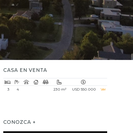
CASA EN VENTA
3
4
230 m²
USD 550.000
Ver
CONOZCA +