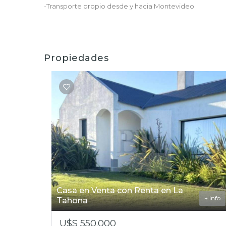
-Transporte propio desde y hacia Montevideo
Propiedades
Casa en Venta con Renta en La
+ Info
Tahona
U$S 550.000