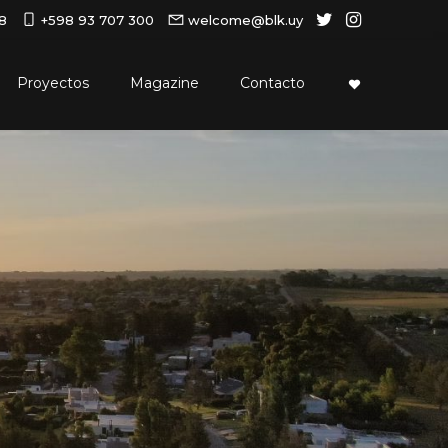
18
+598 93 707 300
welcome@blk.uy
Proyectos
Magazine
Contacto