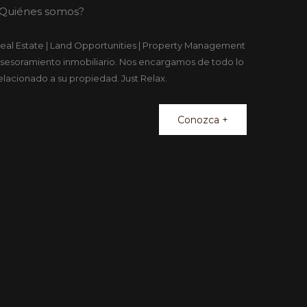
Quiénes somos?
eal Estate | Land Opportunities | Property Management
sesoramiento inmobiliario. Nos encargamos de todo lo
elacionado a su propiedad. Just Relax.
Conozca +