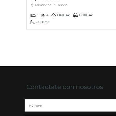
Mirador de La Tahona
3
4
184,00 m²
1.100,00 m²
230,00 m²
Contactate con nosotros