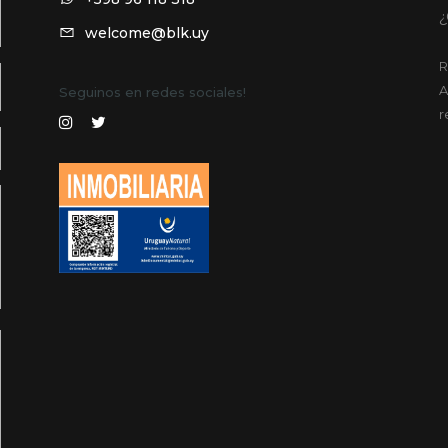
¿
welcome@blk.uy
R
A
Seguinos en redes sociales!
r